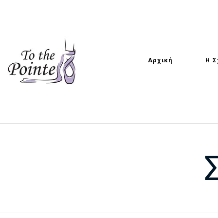
Αρχική
Η Σ