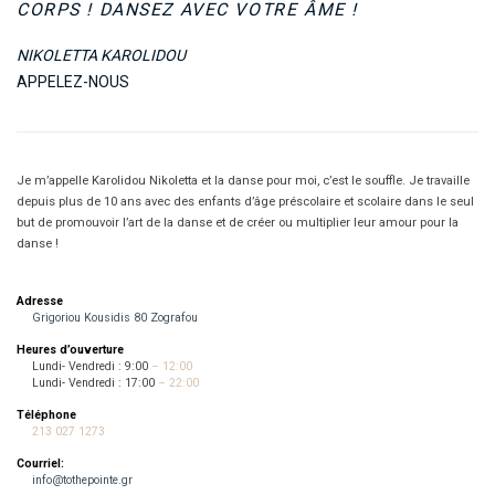
CORPS ! DANSEZ AVEC VOTRE ÂME !
NIKOLETTA KAROLIDOU
APPELEZ-NOUS
Je m’appelle Karolidou Nikoletta et la danse pour moi, c’est le souffle. Je travaille
depuis plus de 10 ans avec des enfants d’âge préscolaire et scolaire dans le seul
but de promouvoir l’art de la danse et de créer ou multiplier leur amour pour la
danse !
Adresse
Grigoriou Kousidis 80 Zografou
Heures d’ouverture
Lundi- Vendredi : 9:00
– 12:00
Lundi- Vendredi : 17:00
– 22:00
Téléphone
213 027 1273
Courriel:
info@tothepointe.gr