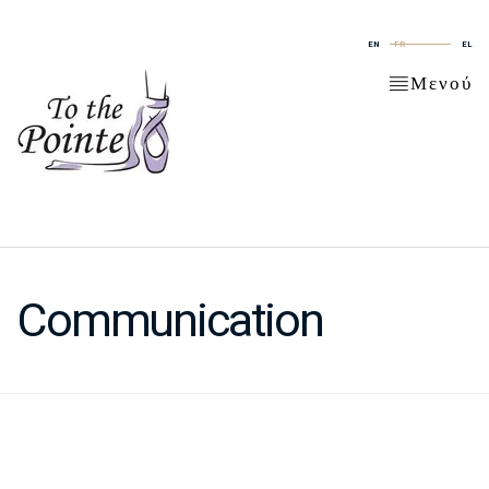
EN
FR
EL
Μενού
Communication