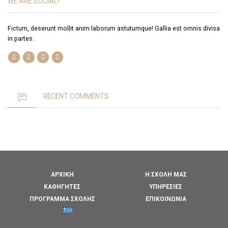
WE ARE SOCIAL!
Fictum, deserunt mollit anim laborum astutumque! Gallia est omnis divisa
in partes.
RECENT COMMENTS
ΑΡΧΙΚΉ
Η ΣΧΟΛΉ ΜΑΣ
ΚΑΘΗΓΗΤΈΣ
ΥΠΗΡΕΣΊΕΣ
ΠΡΌΓΡΑΜΜΑ ΣΧΟΛΉΣ
ΕΠΙΚΟΙΝΩΝΊΑ