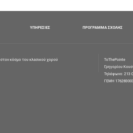
ΥΠΗΡΕΣΊΕΣ
ΠΡΌΓΡΑΜΜΑ ΣΧΟΛΉΣ
ς στον κόσμο του κλασικού χορού
ToThePointe
Γρηγορίου Κου
Τηλέφωνο:
213 
ΓΕΜΗ 17628300