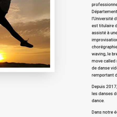
professionnel
Département 
l’Université
est titulaire
assisté à une
improvisation
chorégraphie,
waving, le b
move called 
de danse vid
remportant d
Depuis 2017, 
les danses de
dance.
Dans notre éc