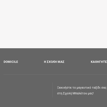
DOMICILE
Η ΣΧΟΛΉ ΜΑΣ
ΚΑΘΗΓΗΤΈ
Ξεκινήστε το μαγευτικό ταξίδι σα
στη Σχολή Μπαλέτου μας!