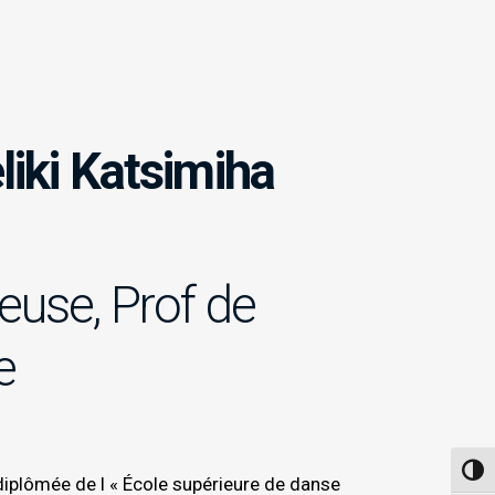
iki Katsimiha
use, Prof de
e
Passe
 diplômée de l « École supérieure de danse