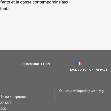
fants et la danse contemporaine aux
tants.
COMMUNICATION
BACK TO TOP OF THE PAGE
© 2024 Developed by
Graphy.gr
.
σίδη 80 Ζωγράφου
027 1273
3000