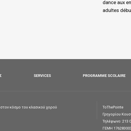
dance aux en
adultes débu
Σ
SERVICES
PROGRAMME SCOLAIRE
ς στον κόσμο του κλασικού χορού
ToThePointe
Γρηγορίου Κου
Τηλέφωνο:
213 
ΓΕΜΗ 17628300