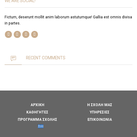
WE ARE SOCIAL!
Fictum, deserunt mollit anim laborum astutumque! Gallia est omnis divisa
in partes.
RECENT COMMENTS
ΑΡΧΙΚΉ
Η ΣΧΟΛΉ ΜΑΣ
ΚΑΘΗΓΗΤΈΣ
ΥΠΗΡΕΣΊΕΣ
ΠΡΌΓΡΑΜΜΑ ΣΧΟΛΉΣ
ΕΠΙΚΟΙΝΩΝΊΑ